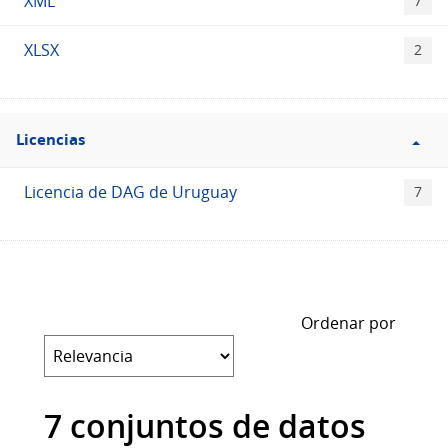
XML
7
XLSX
2
Filtro
Licencias
Licencias
Licencia de DAG de Uruguay
7
Ordenar por
7 conjuntos de datos