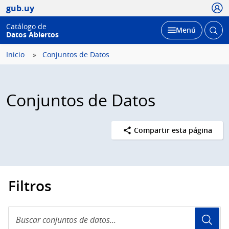
Usua
gub.uy
Catálogo de
Abrir
Desplegar
Menú
Datos Abiertos
busc
Inicio
Conjuntos de Datos
Conjuntos de Datos
Compartir esta página
Filtros
Buscar
conjuntos