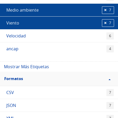
Medio ambiente
7
Viento
7
Velocidad
6
ancap
4
Mostrar Más Etiquetas
Filtro
Formatos
Formatos
CSV
7
JSON
7