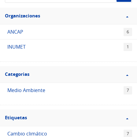
de
Filtro
datos...
Organizaciones
Organizaciones
ANCAP
6
INUMET
1
Filtro
Categorias
Categorias
Medio Ambiente
7
Filtro
Etiquetas
Etiquetas
Cambio climático
7