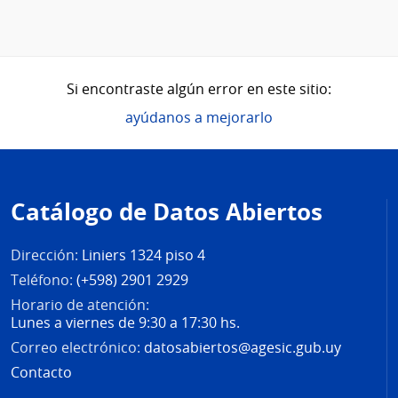
Si encontraste algún error en este sitio:
ayúdanos a mejorarlo
Pie
de
Catálogo de Datos Abiertos
página
Dirección:
Liniers 1324 piso 4
Teléfono:
(+598) 2901 2929
Horario de atención:
Lunes a viernes de 9:30 a 17:30 hs.
Correo electrónico:
datosabiertos@agesic.gub.uy
Contacto