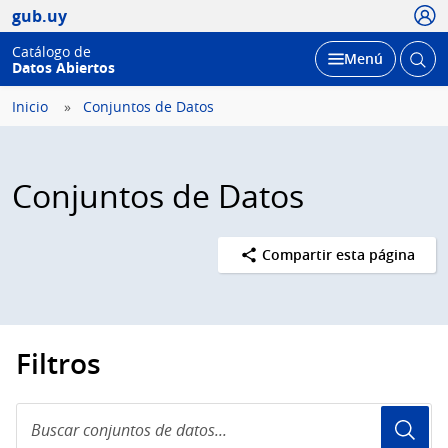
Usua
gub.uy
Catálogo de
Abrir
Desplegar
Menú
Datos Abiertos
busc
Inicio
Conjuntos de Datos
Conjuntos de Datos
Compartir esta página
Filtros
Buscar
conjuntos