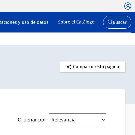
Usua
Menú
Sobre el Catálogo
caciones y uso de datos
Buscar
de
Abrir
buscador
navega
y
Compartir esta página
Ordenar por