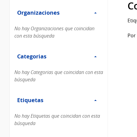
Filtro
datos...
C
Organizaciones
Organizaciones
Etiq
No hay Organizaciones que coincidan
Por 
con esta búsqueda
Filtro
Categorias
Categorias
No hay Categorias que coincidan con esta
búsqueda
Filtro
Etiquetas
Etiquetas
No hay Etiquetas que coincidan con esta
búsqueda
Filtro