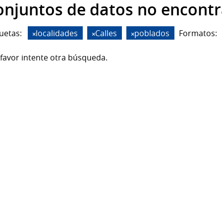
onjuntos de datos no encont
uetas:
localidades
Calles
poblados
Formatos:
favor intente otra búsqueda.