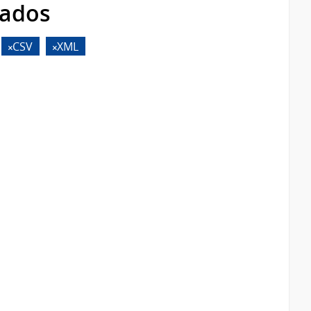
rados
CSV
XML