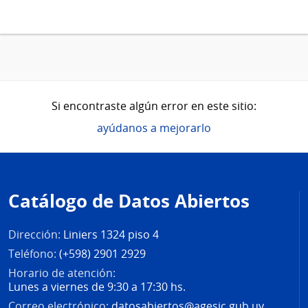
Si encontraste algún error en este sitio:
ayúdanos a mejorarlo
Pie
de
Catálogo de Datos Abiertos
página
Dirección:
Liniers 1324 piso 4
Teléfono:
(+598) 2901 2929
Horario de atención:
Lunes a viernes de 9:30 a 17:30 hs.
Correo electrónico:
datosabiertos@agesic.gub.uy