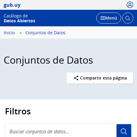
Usua
gub.uy
Catálogo de
Abrir
Desplegar
Menú
Datos Abiertos
busc
Inicio
Conjuntos de Datos
Conjuntos de Datos
Compartir esta página
Filtros
Buscar
conjuntos