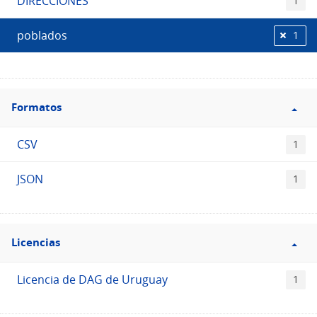
DIRECCIONES
1
poblados
1
Filtro
Formatos
Formatos
CSV
1
JSON
1
Filtro
Licencias
Licencias
Licencia de DAG de Uruguay
1