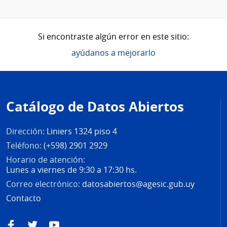
Si encontraste algún error en este sitio:
ayúdanos a mejorarlo
Pie
de
Catálogo de Datos Abiertos
página
Dirección:
Liniers 1324 piso 4
Teléfono:
(+598) 2901 2929
Horario de atención:
Lunes a viernes de 9:30 a 17:30 hs.
Correo electrónico:
datosabiertos@agesic.gub.uy
Contacto
Facebook
Twitter
YouTube