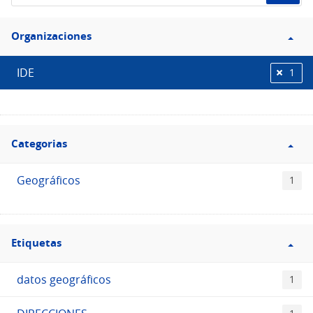
de
Filtro
datos...
Organizaciones
Organizaciones
IDE
1
Filtro
Categorias
Categorias
Geográficos
1
Filtro
Etiquetas
Etiquetas
datos geográficos
1