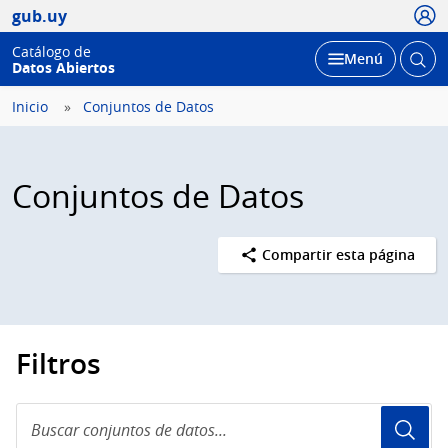
Usua
gub.uy
Catálogo de
Abrir
Desplegar
Menú
Datos Abiertos
busc
Inicio
Conjuntos de Datos
Conjuntos de Datos
Compartir esta página
Filtros
Buscar
conjuntos