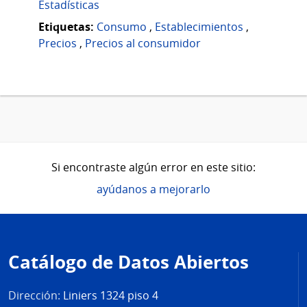
Estadísticas
Etiquetas:
Consumo
,
Establecimientos
,
Precios
,
Precios al consumidor
Si encontraste algún error en este sitio:
ayúdanos a mejorarlo
Pie
de
Catálogo de Datos Abiertos
página
Dirección:
Liniers 1324 piso 4