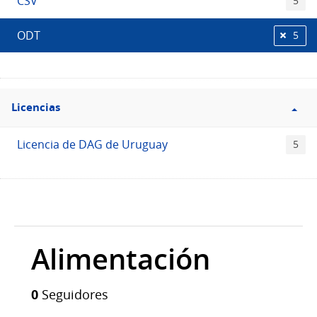
CSV
5
ODT
5
Filtro
Licencias
Licencias
Licencia de DAG de Uruguay
5
Alimentación
0
Seguidores