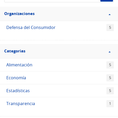
el
Filtro
Catálogo
Organizaciones
Organizaciones
Defensa del Consumidor
5
Filtro
Categorias
Categorias
Alimentación
5
Economía
5
Estadísticas
5
Transparencia
1