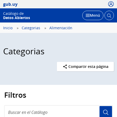
Usua
gub.uy
Catálogo de
Abrir
Desplegar
Menú
Datos Abiertos
busc
Inicio
Categorias
Alimentación
Categorias
Compartir esta página
Filtros
Buscar
en