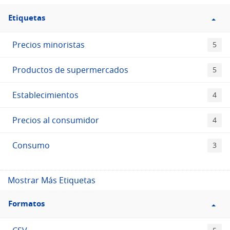
Filtro
Etiquetas
Etiquetas
Precios minoristas
5
Productos de supermercados
5
Establecimientos
4
Precios al consumidor
4
Consumo
3
Mostrar Más Etiquetas
Filtro
Formatos
Formatos