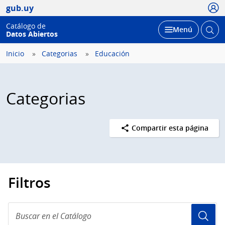
Usua
gub.uy
Catálogo de
Abrir
Desplegar
Menú
Datos Abiertos
busc
Inicio
Categorias
Educación
Categorias
Compartir esta página
Filtros
Buscar
en