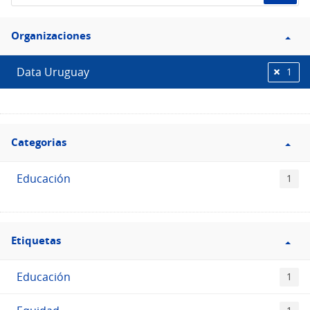
el
Filtro
Catálogo
Organizaciones
Organizaciones
Data Uruguay
1
Filtro
Categorias
Categorias
Educación
1
Filtro
Etiquetas
Etiquetas
Educación
1