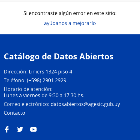
Si encontraste algún error en este sitio:
ayúdanos a mejorarlo
Pie
de
Catálogo de Datos Abiertos
página
Dirección:
Liniers 1324 piso 4
Teléfono:
(+598) 2901 2929
Horario de atención:
Lunes a viernes de 9:30 a 17:30 hs.
Correo electrónico:
datosabiertos@agesic.gub.uy
Contacto
Facebook
Twitter
YouTube