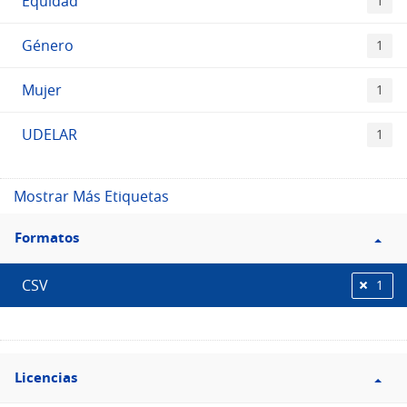
Equidad
1
Género
1
Mujer
1
UDELAR
1
Mostrar Más Etiquetas
Filtro
Formatos
Formatos
CSV
1
Filtro
Licencias
Licencias