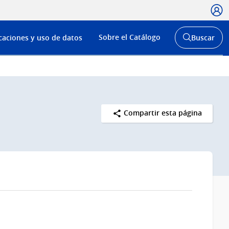
Usua
Menú
Sobre el Catálogo
caciones y uso de datos
Buscar
de
Abrir
buscador
navega
y
Compartir esta página