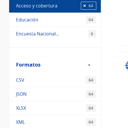
Acceso y cobertura
64
Educación
64
Encuesta Nacional...
6
Filtro
Formatos
Formatos
CSV
64
JSON
64
XLSX
64
XML
64