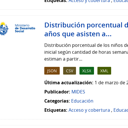
Etiquetas:
Acceso y cobertura
,
Educa
Distribución porcentual d
años que asisten a...
Distribución porcentual de los niños d
inicial según cantidad de horas seman
estiman a partir...
JSON
CSV
XLSX
XML
Última actualización:
1 de marzo de 
Publicador:
MIDES
Categorias:
Educación
Etiquetas:
Acceso y cobertura
,
Educa