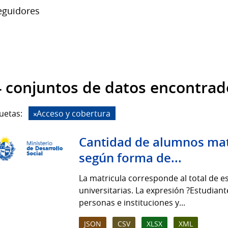
guidores
 conjuntos de datos encontrad
uetas:
Acceso y cobertura
Cantidad de alumnos mat
según forma de...
La matricula corresponde al total de e
universitarias. La expresión ?Estudiant
personas e instituciones y...
JSON
CSV
XLSX
XML