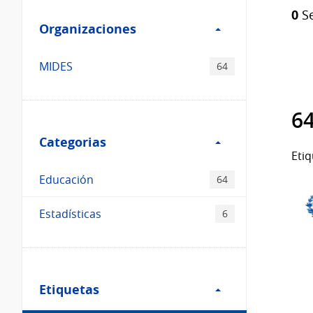
Filtro
Catálogo
0
Se
Organizaciones
Organizaciones
MIDES
64
64
Filtro
Categorias
Categorias
Etiq
Educación
64
Estadísticas
6
Filtro
Etiquetas
Etiquetas