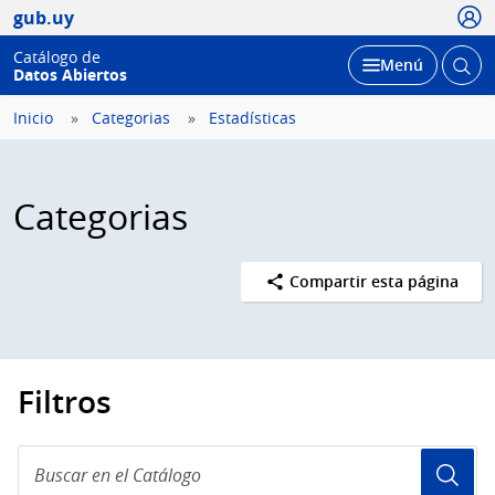
Usua
gub.uy
Catálogo de
Abrir
Desplegar
Menú
Datos Abiertos
busc
Inicio
Categorias
Estadísticas
Categorias
Compartir esta página
Filtros
Buscar
en