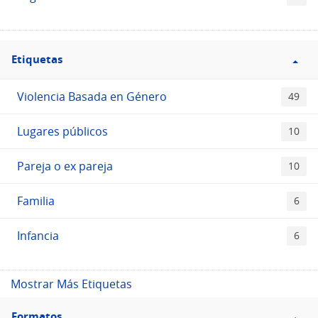
Filtro
Etiquetas
Etiquetas
Violencia Basada en Género
49
Lugares públicos
10
Pareja o ex pareja
10
Familia
6
Infancia
6
Mostrar Más Etiquetas
Filtro
Formatos