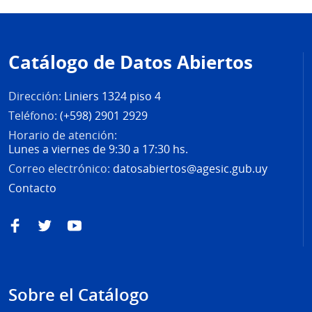
Pie
de
Catálogo de Datos Abiertos
página
Dirección:
Liniers 1324 piso 4
Teléfono:
(+598) 2901 2929
Horario de atención:
Lunes a viernes de 9:30 a 17:30 hs.
Correo electrónico:
datosabiertos@agesic.gub.uy
Contacto
Facebook
Twitter
YouTube
Sobre el Catálogo