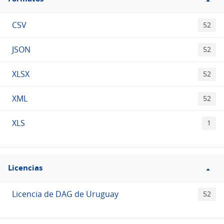
Formatos
CSV
52
JSON
52
XLSX
52
XML
52
XLS
1
Filtro
Licencias
Licencias
Licencia de DAG de Uruguay
52