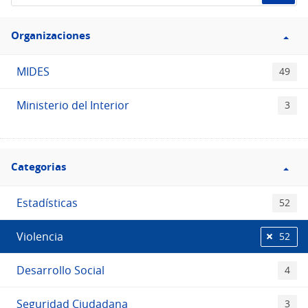
el
Filtro
Catálogo
Organizaciones
Organizaciones
MIDES
49
Ministerio del Interior
3
Filtro
Categorias
Categorias
Estadísticas
52
Violencia
52
Desarrollo Social
4
Seguridad Ciudadana
3