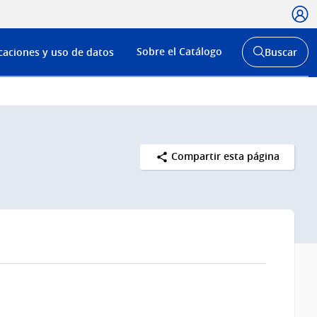
Usua
Menú
Sobre el Catálogo
caciones y uso de datos
Buscar
de
Abrir
buscador
navega
y
Compartir esta página