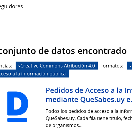
guidores
conjunto de datos encontrado
ncias:
Creative Commons Atribución 4.0
Formatos:
cceso a la información pública
Pedidos de Acceso a la I
mediante QueSabes.uy e.
Todos los pedidos de acceso a la info
QueSabes.uy. Cada fila tiene titulo, fe
de organismos...