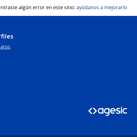
ntraste algún error en este sitio:
ayúdanos a mejorarlo
files
Datos
s