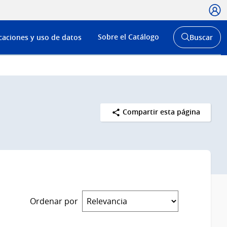
Usua
Menú
Sobre el Catálogo
caciones y uso de datos
Buscar
de
Abrir
buscador
navega
y
Compartir esta página
Ordenar por