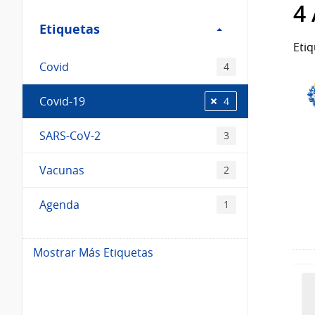
Filtro
4
Etiquetas
Etiquetas
Etiq
Covid
4
Covid-19
4
SARS-CoV-2
3
Vacunas
2
Agenda
1
Mostrar Más Etiquetas