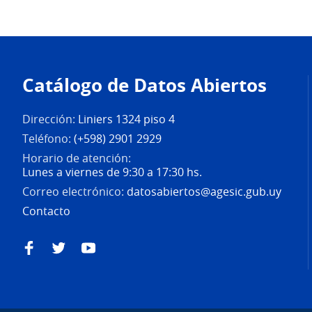
Pie
de
Catálogo de Datos Abiertos
página
Dirección:
Liniers 1324 piso 4
Teléfono:
(+598) 2901 2929
Horario de atención:
Lunes a viernes de 9:30 a 17:30 hs.
Correo electrónico:
datosabiertos@agesic.gub.uy
Contacto
Facebook
Twitter
YouTube