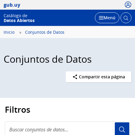
Usua
gub.uy
Catálogo de
Abrir
Desplegar
Menú
Datos Abiertos
busc
Inicio
Conjuntos de Datos
Conjuntos de Datos
Compartir esta página
Filtros
Buscar
conjuntos