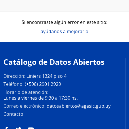
Si encontraste algún error en este sitio:
ayúdanos a mejorarlo
Pie
de
Catálogo de Datos Abiertos
página
Dirección:
Liniers 1324 piso 4
Teléfono:
(+598) 2901 2929
Horario de atención:
Lunes a viernes de 9:30 a 17:30 hs.
Correo electrónico:
datosabiertos@agesic.gub.uy
Contacto