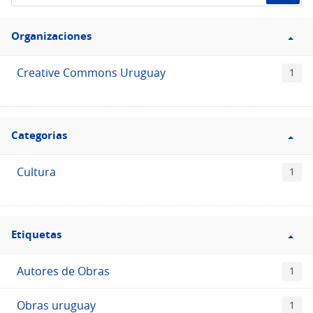
de
Filtro
datos...
Organizaciones
Organizaciones
Creative Commons Uruguay
1
Filtro
Categorias
Categorias
Cultura
1
Filtro
Etiquetas
Etiquetas
Autores de Obras
1
Obras uruguay
1