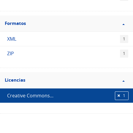
Filtro
Formatos
Formatos
XML
1
ZIP
1
Filtro
Licencias
Licencias
Creative Commons...
1