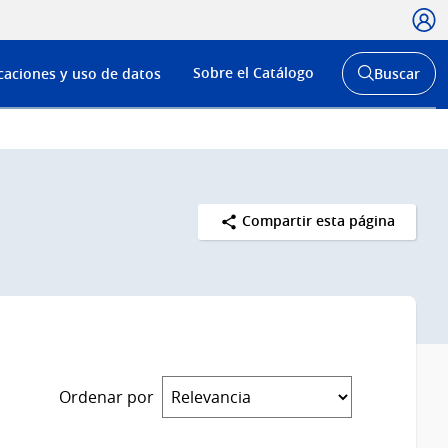
Usua
Menú
Sobre el Catálogo
caciones y uso de datos
Buscar
de
Abrir
buscador
navega
y
Compartir esta página
Ordenar por