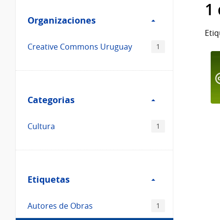
Filtro
datos...
1
Organizaciones
Organizaciones
Etiq
Creative Commons Uruguay
1
Filtro
Categorias
Categorias
Cultura
1
Filtro
Etiquetas
Etiquetas
Autores de Obras
1