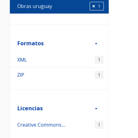
Obras uruguay
1
Filtro
Formatos
Formatos
XML
1
ZIP
1
Filtro
Licencias
Licencias
Creative Commons...
1