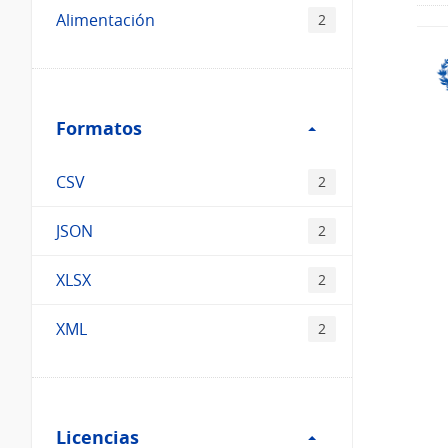
Alimentación
2
Filtro
Formatos
Formatos
CSV
2
JSON
2
XLSX
2
XML
2
Filtro
Licencias
Licencias