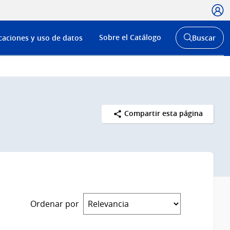
Usua
Menú
Sobre el Catálogo
caciones y uso de datos
Buscar
de
Abrir
buscador
navega
y
Compartir esta página
Ordenar por