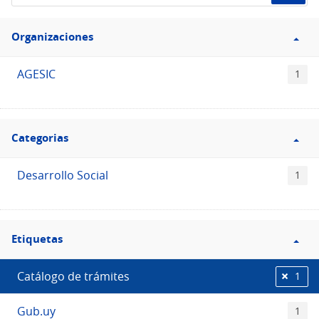
de
Filtro
datos...
Organizaciones
Organizaciones
AGESIC
1
Filtro
Categorias
Categorias
Desarrollo Social
1
Filtro
Etiquetas
Etiquetas
Catálogo de trámites
1
Gub.uy
1