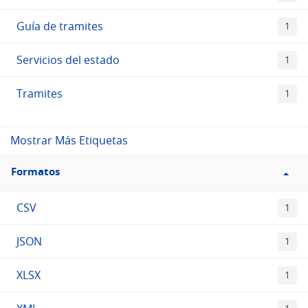
Guía de tramites
1
Servicios del estado
1
Tramites
1
Mostrar Más Etiquetas
Filtro
Formatos
Formatos
CSV
1
JSON
1
XLSX
1