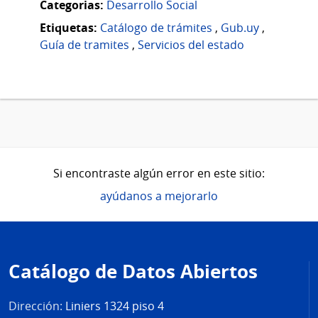
Categorias:
Desarrollo Social
Etiquetas:
Catálogo de trámites
,
Gub.uy
,
Guía de tramites
,
Servicios del estado
Si encontraste algún error en este sitio:
ayúdanos a mejorarlo
Pie
de
Catálogo de Datos Abiertos
página
Dirección:
Liniers 1324 piso 4