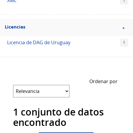
XML
1
Filtro
Licencias
Licencias
Licencia de DAG de Uruguay
1
Ordenar por
1 conjunto de datos
encontrado