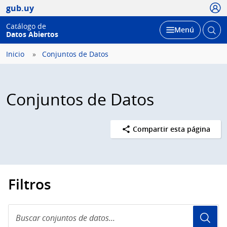
Usua
gub.uy
Catálogo de
Abrir
Desplegar
Menú
Datos Abiertos
busc
Inicio
Conjuntos de Datos
Conjuntos de Datos
Compartir esta página
Filtros
Buscar
conjuntos