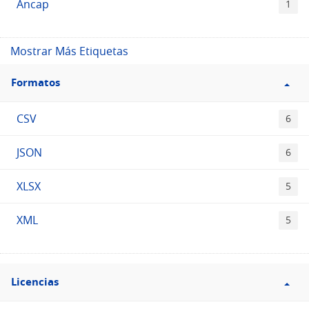
Ancap
1
Mostrar Más Etiquetas
Filtro
Formatos
Formatos
CSV
6
JSON
6
XLSX
5
XML
5
Filtro
Licencias
Licencias