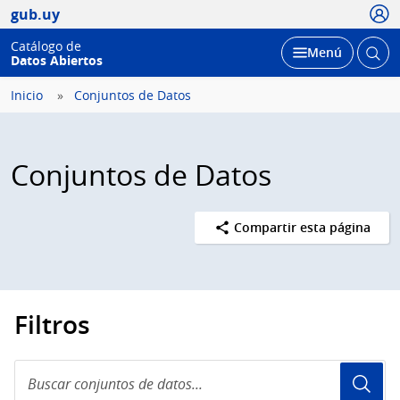
Usua
gub.uy
Catálogo de
Abrir
Desplegar
Menú
Datos Abiertos
busc
Inicio
Conjuntos de Datos
Conjuntos de Datos
Compartir esta página
Filtros
Buscar
conjuntos