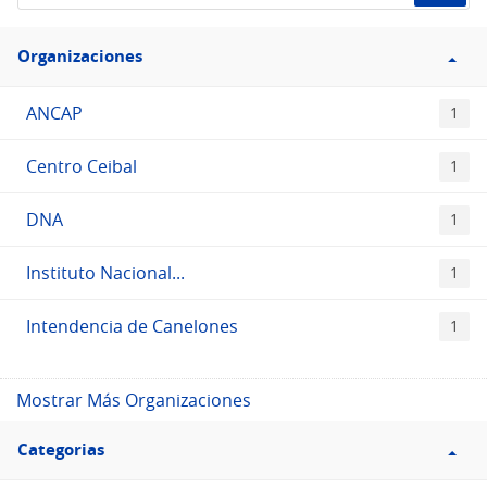
de
Filtro
datos...
Organizaciones
Organizaciones
ANCAP
1
Centro Ceibal
1
DNA
1
Instituto Nacional...
1
Intendencia de Canelones
1
Mostrar Más Organizaciones
Filtro
Categorias
Categorias