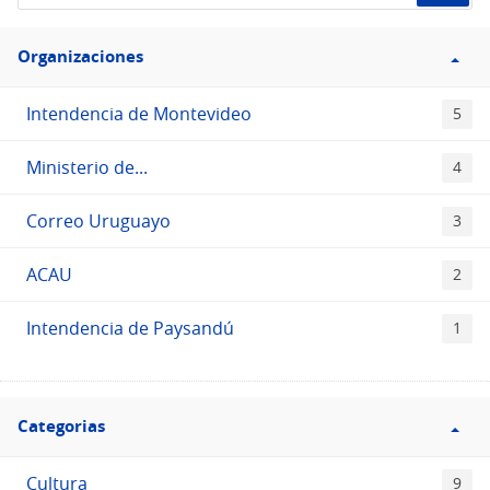
de
Filtro
datos...
Organizaciones
Organizaciones
Intendencia de Montevideo
5
Ministerio de...
4
Correo Uruguayo
3
ACAU
2
Intendencia de Paysandú
1
Filtro
Categorias
Categorias
Cultura
9