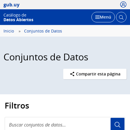
Usua
gub.uy
Catálogo de
Abrir
Desplegar
Menú
Datos Abiertos
busc
Inicio
Conjuntos de Datos
Conjuntos de Datos
Compartir esta página
Filtros
Buscar
conjuntos