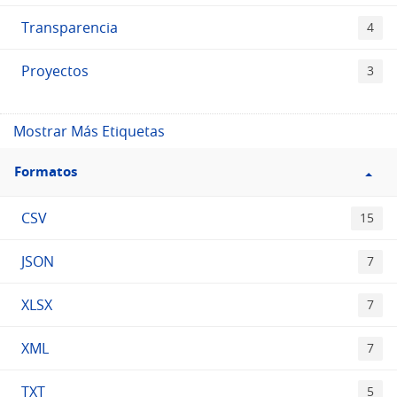
Transparencia
4
Proyectos
3
Mostrar Más Etiquetas
Filtro
Formatos
Formatos
CSV
15
JSON
7
XLSX
7
XML
7
TXT
5