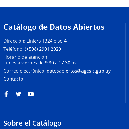
Pie
de
Catálogo de Datos Abiertos
página
Dirección:
Liniers 1324 piso 4
Teléfono:
(+598) 2901 2929
Horario de atención:
Lunes a viernes de 9:30 a 17:30 hs.
Correo electrónico:
datosabiertos@agesic.gub.uy
Contacto
Facebook
Twitter
YouTube
Sobre el Catálogo