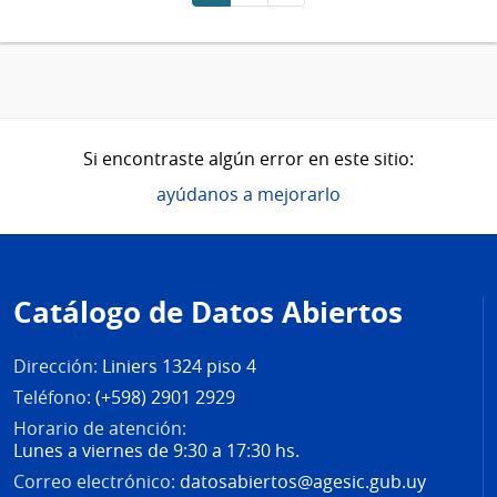
Si encontraste algún error en este sitio:
ayúdanos a mejorarlo
Pie
de
Catálogo de Datos Abiertos
página
Dirección:
Liniers 1324 piso 4
Teléfono:
(+598) 2901 2929
Horario de atención:
Lunes a viernes de 9:30 a 17:30 hs.
Correo electrónico:
datosabiertos@agesic.gub.uy