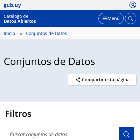
Usua
gub.uy
Catálogo de
Abrir
Desplegar
Menú
Datos Abiertos
busc
Inicio
Conjuntos de Datos
Conjuntos de Datos
Compartir esta página
Filtros
Buscar
conjuntos