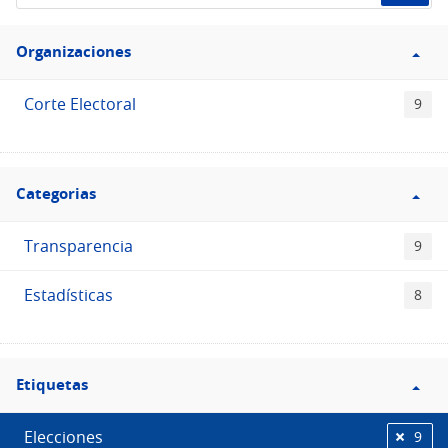
de
Filtro
datos...
Organizaciones
Organizaciones
Corte Electoral
9
Filtro
Categorias
Categorias
Transparencia
9
Estadísticas
8
Filtro
Etiquetas
Etiquetas
Elecciones
9