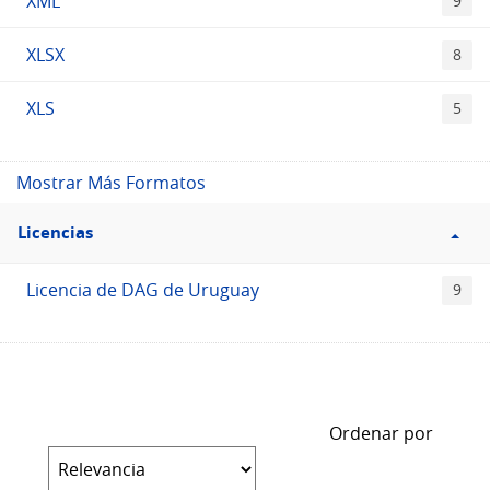
XML
9
XLSX
8
XLS
5
Mostrar Más Formatos
Filtro
Licencias
Licencias
Licencia de DAG de Uruguay
9
Ordenar por