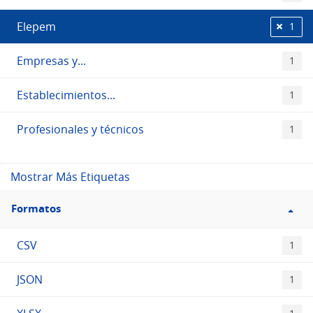
Elepem
1
Empresas y...
1
Establecimientos...
1
Profesionales y técnicos
1
Mostrar Más Etiquetas
Filtro
Formatos
Formatos
CSV
1
JSON
1