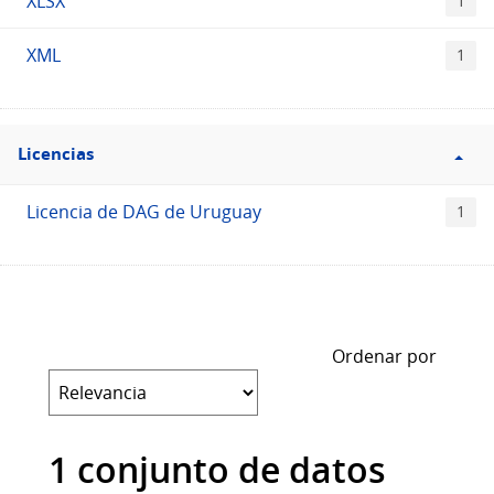
XLSX
1
XML
1
Filtro
Licencias
Licencias
Licencia de DAG de Uruguay
1
Ordenar por
1 conjunto de datos