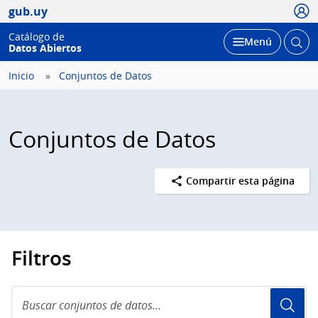
Usua
gub.uy
Catálogo de
Abrir
Desplegar
Menú
Datos Abiertos
busc
Inicio
Conjuntos de Datos
Conjuntos de Datos
Compartir esta página
Filtros
Buscar
conjuntos