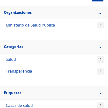
de
Filtro
datos...
Organizaciones
Organizaciones
Ministerio de Salud Publica
1
Filtro
Categorias
Categorias
Salud
1
Transparencia
1
Filtro
Etiquetas
Etiquetas
Casas de salud
1