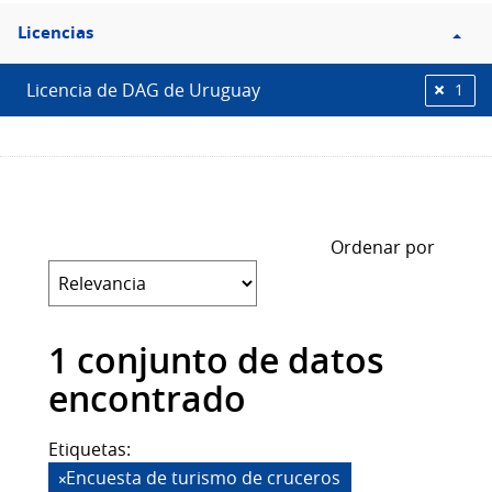
Filtro
Licencias
Licencias
Licencia de DAG de Uruguay
1
Ordenar por
1 conjunto de datos
encontrado
Etiquetas:
Encuesta de turismo de cruceros