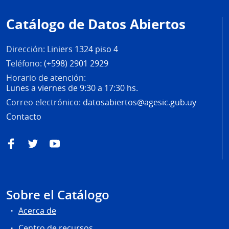
de
Catálogo de Datos Abiertos
página
Dirección:
Liniers 1324 piso 4
Teléfono:
(+598) 2901 2929
Horario de atención:
Lunes a viernes de 9:30 a 17:30 hs.
Correo electrónico:
datosabiertos@agesic.gub.uy
Contacto
Facebook
Twitter
YouTube
Sobre el Catálogo
Acerca de
Centro de recursos