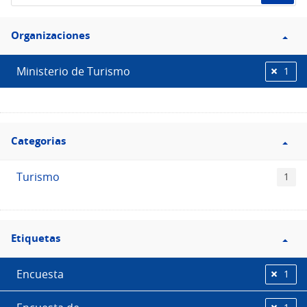
de
Filtro
datos...
Organizaciones
Organizaciones
Ministerio de Turismo
1
Filtro
Categorias
Categorias
Turismo
1
Filtro
Etiquetas
Etiquetas
Encuesta
1