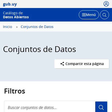
Usua
gub.uy
Catálogo de
Abrir
Desplegar
Menú
Datos Abiertos
busc
Inicio
Conjuntos de Datos
Conjuntos de Datos
Compartir esta página
Filtros
Buscar
conjuntos