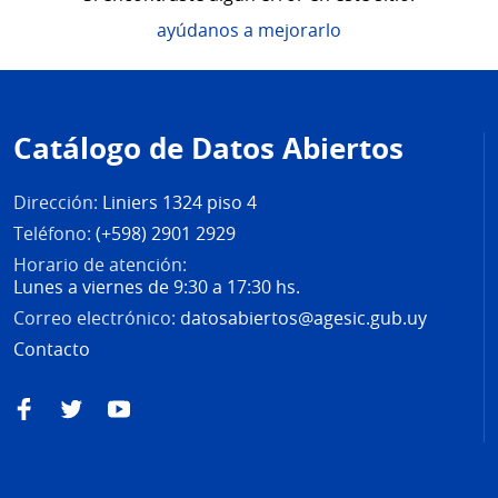
ayúdanos a mejorarlo
Pie
de
Catálogo de Datos Abiertos
página
Dirección:
Liniers 1324 piso 4
Teléfono:
(+598) 2901 2929
Horario de atención:
Lunes a viernes de 9:30 a 17:30 hs.
Correo electrónico:
datosabiertos@agesic.gub.uy
Contacto
Facebook
Twitter
YouTube