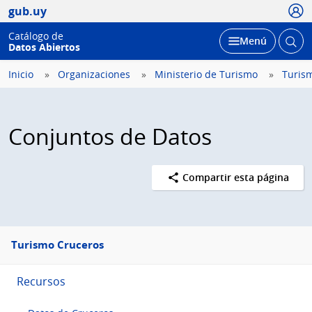
Usua
gub.uy
Catálogo de
Abrir
Desplegar
Menú
Datos Abiertos
busc
Inicio
Organizaciones
Ministerio de Turismo
Turis
Conjuntos de Datos
Compartir esta página
Menú
Turismo Cruceros
lateral
Recursos