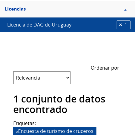
Filtro
Licencias
Licencias
Licencia de DAG de Uruguay
1
Ordenar por
1 conjunto de datos
encontrado
Etiquetas:
Encuesta de turismo de cruceros