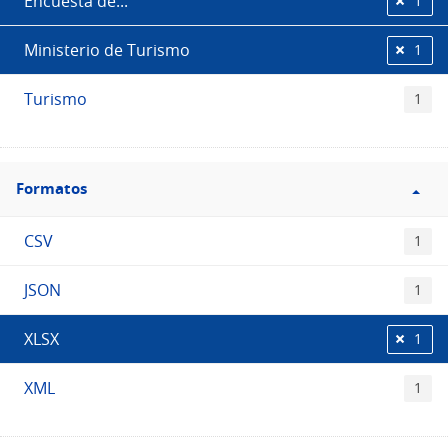
Encuesta de...
1
Ministerio de Turismo
1
Turismo
1
Filtro
Formatos
Formatos
CSV
1
JSON
1
XLSX
1
XML
1