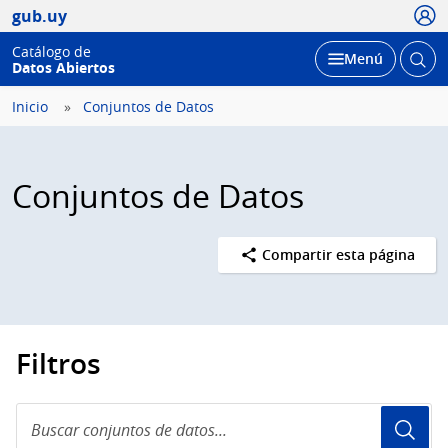
Usua
gub.uy
Catálogo de
Abrir
Desplegar
Menú
Datos Abiertos
busc
Inicio
Conjuntos de Datos
Conjuntos de Datos
Compartir esta página
Filtros
Buscar
conjuntos