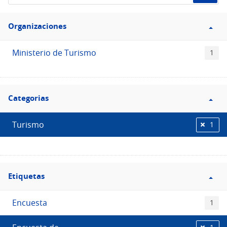
de
Filtro
datos...
Organizaciones
Organizaciones
Ministerio de Turismo
1
Filtro
Categorias
Categorias
Turismo
1
Filtro
Etiquetas
Etiquetas
Encuesta
1