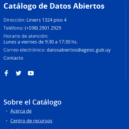
de
Catálogo de Datos Abiertos
página
Dirección:
Liniers 1324 piso 4
Teléfono:
(+598) 2901 2929
Horario de atención:
Lunes a viernes de 9:30 a 17:30 hs.
Correo electrónico:
datosabiertos@agesic.gub.uy
Contacto
Facebook
Twitter
YouTube
Sobre el Catálogo
Acerca de
Centro de recursos