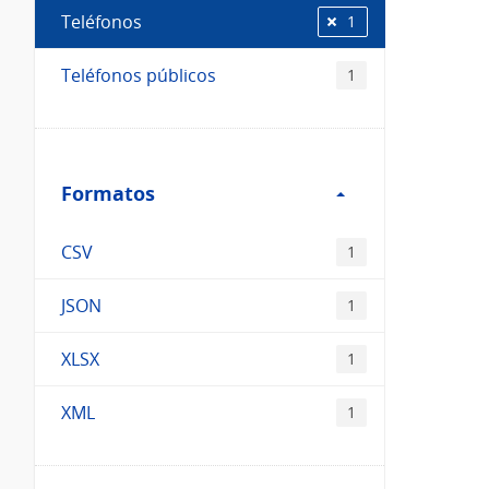
Teléfonos
1
Teléfonos públicos
1
Filtro
Formatos
Formatos
CSV
1
JSON
1
XLSX
1
XML
1