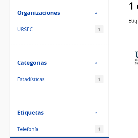
Filtro
datos...
1
Organizaciones
Organizaciones
Etiq
URSEC
1
Filtro
Categorias
Categorias
Estadísticas
1
Filtro
Etiquetas
Etiquetas
Telefonía
1