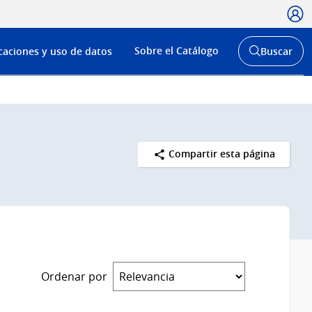
Usua
Menú
Sobre el Catálogo
caciones y uso de datos
Buscar
de
Abrir
buscador
navega
y
Compartir esta página
Ordenar por