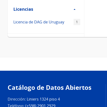
Filtro
Licencias
Licencias
Licencia de DAG de Uruguay
1
Pie
de
Catálogo de Datos Abiertos
página
Dirección:
Liniers 1324 piso 4
Teléfono:
(+598) 2901 2929