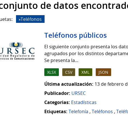
 conjunto de datos encontrad
uetas:
Teléfonos
Teléfonos públicos
El siguiente conjunto presenta los dat
agrupados por los distintos departame
Se presenta la...
XLSX
CSV
XML
JSON
Última actualización:
13 de febrero d
Publicador:
URSEC
Categorias:
Estadísticas
Etiquetas:
Telefonía
,
Teléfonos
,
Teléf