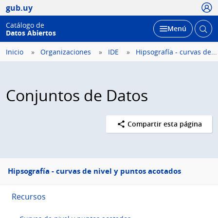
Usua
gub.uy
Catálogo de
Abrir
Desplegar
Menú
Datos Abiertos
busc
Inicio
Organizaciones
IDE
Hipsografía - curvas de...
Conjuntos de Datos
Compartir esta página
Menú
Hipsografía - curvas de nivel y puntos acotados
lateral
Recursos