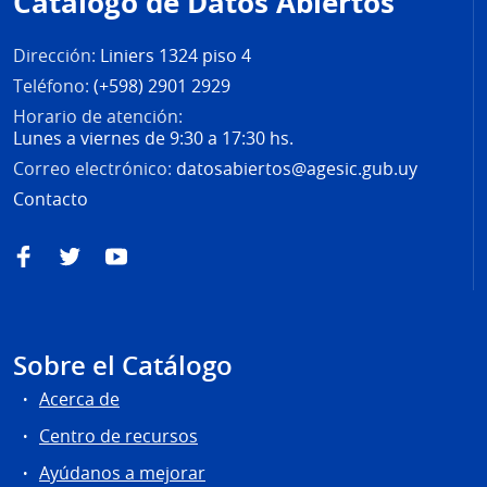
Catálogo de Datos Abiertos
página
Dirección:
Liniers 1324 piso 4
Teléfono:
(+598) 2901 2929
Horario de atención:
Lunes a viernes de 9:30 a 17:30 hs.
Correo electrónico:
datosabiertos@agesic.gub.uy
Contacto
Facebook
Twitter
YouTube
Sobre el Catálogo
Acerca de
Centro de recursos
Ayúdanos a mejorar