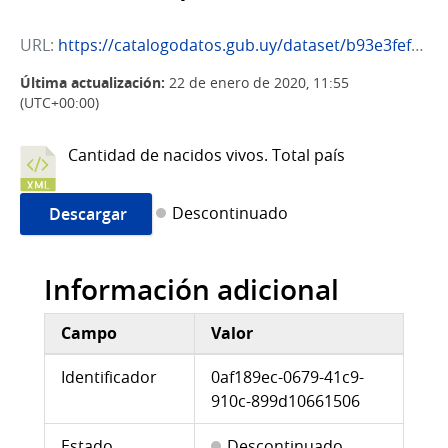
URL:
https://catalogodatos.gub.uy/dataset/b93e3fef-e9ba-4f53-bca6-0ce2261a2cf4/resource/0af189ec-0679-41c9-910c-899d10661506/download/11790_cantidad_de_nacidos_vivos-_total_pais.xml
Última actualización:
22 de enero de 2020, 11:55
(UTC+00:00)
Cantidad de nacidos vivos. Total país
Descontinuado
Descargar
Información adicional
Campo
Valor
Información adicional
Identificador
0af189ec-0679-41c9-
910c-899d10661506
Estado
Descontinuado