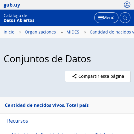
Usua
gub.uy
Catálogo de
Abrir
Desplegar
Menú
Datos Abiertos
busc
Inicio
Organizaciones
MIDES
Cantidad de nacidos vi
Conjuntos de Datos
Compartir esta página
Menú
Cantidad de nacidos vivos. Total país
lateral
Recursos