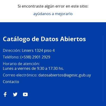
Si encontraste algún error en este sitio:
ayúdanos a mejorarlo
Pie
de
Catálogo de Datos Abiertos
página
Dirección:
Liniers 1324 piso 4
Teléfono:
(+598) 2901 2929
Horario de atención:
Lunes a viernes de 9:30 a 17:30 hs.
Correo electrónico:
datosabiertos@agesic.gub.uy
Contacto
Facebook
Twitter
YouTube