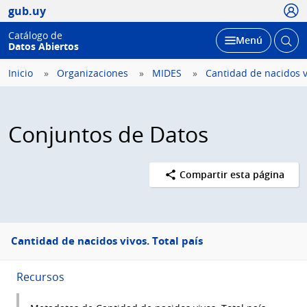
Usua
gub.uy
Catálogo de
Abrir
Desplegar
Menú
Datos Abiertos
busc
Inicio
Organizaciones
MIDES
Cantidad de nacidos vi
Conjuntos de Datos
Compartir esta página
Menú
Cantidad de nacidos vivos. Total país
lateral
Recursos