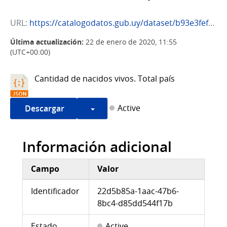
URL:
https://catalogodatos.gub.uy/dataset/b93e3fef-e9ba-4f53-bca6-0ce2261a2cf4/resource/22d5b85a-1aac-47b6-8bc4-d85dd544f17b/download/metadatos_mides-indicador-11790.json
Última actualización:
22 de enero de 2020, 11:55
(UTC+00:00)
Cantidad de nacidos vivos. Total país
Active
Descargar
Información adicional
Campo
Valor
Información adicional
Identificador
22d5b85a-1aac-47b6-
8bc4-d85dd544f17b
Estado
Active