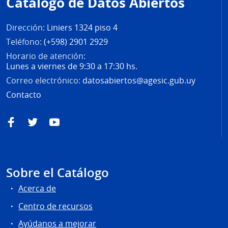
Catálogo de Datos Abiertos
página
Dirección:
Liniers 1324 piso 4
Teléfono:
(+598) 2901 2929
Horario de atención:
Lunes a viernes de 9:30 a 17:30 hs.
Correo electrónico:
datosabiertos@agesic.gub.uy
Contacto
Facebook
Twitter
YouTube
Sobre el Catálogo
Acerca de
Centro de recursos
Ayúdanos a mejorar