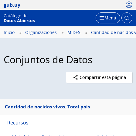
Usua
gub.uy
Catálogo de
Abrir
Desplegar
Menú
Datos Abiertos
busc
Inicio
Organizaciones
MIDES
Cantidad de nacidos vi
Conjuntos de Datos
Compartir esta página
Menú
Cantidad de nacidos vivos. Total país
lateral
Recursos