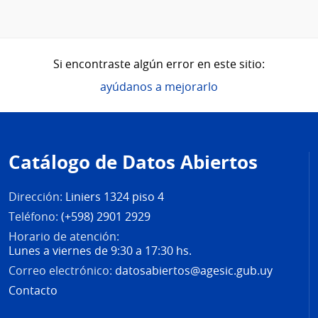
Si encontraste algún error en este sitio:
ayúdanos a mejorarlo
Pie
de
Catálogo de Datos Abiertos
página
Dirección:
Liniers 1324 piso 4
Teléfono:
(+598) 2901 2929
Horario de atención:
Lunes a viernes de 9:30 a 17:30 hs.
Correo electrónico:
datosabiertos@agesic.gub.uy
Contacto