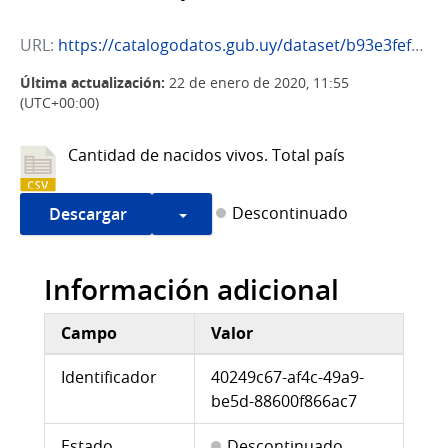
URL:
https://catalogodatos.gub.uy/dataset/b93e3fef-e9ba-4f53-bca6-0ce2261a2cf4/resource/40249c67-af4c-49a9-be5d-88600f866ac7/download/11790_cantidad_de_nacidos_vivos-_total_pais.csv
Última actualización:
22 de enero de 2020, 11:55
(UTC+00:00)
Cantidad de nacidos vivos. Total país
Descontinuado
Descargar
Información adicional
Campo
Valor
Información adicional
Identificador
40249c67-af4c-49a9-
be5d-88600f866ac7
Estado
Descontinuado