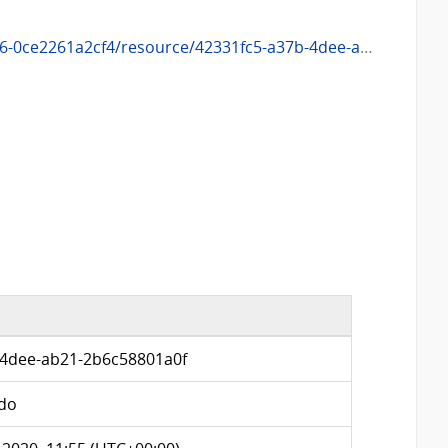
ee-ab21-2b6c58801a0f/download/11790_cantidad_de_nacidos_vivos-_total_pais.xlsx
-4dee-ab21-2b6c58801a0f
do