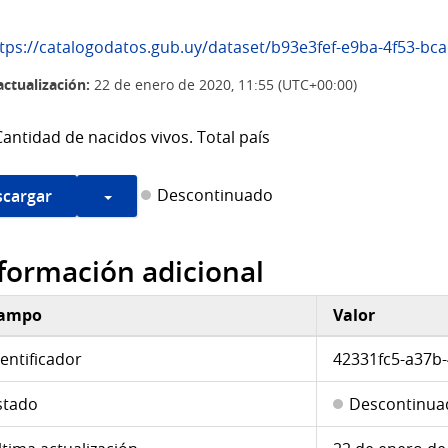
ps://catalogodatos.gub.uy/dataset/b93e3fef-e9ba-4f53-bca6-0ce2261a2cf4/resource/42331fc5-a37b-4d
actualización:
22 de enero de 2020, 11:55 (UTC+00:00)
Cantidad de nacidos vivos. Total país
Descontinuado
cargar
formación adicional
ampo
Valor
ormación adicional
dentificador
42331fc5-a37b
stado
Descontinua