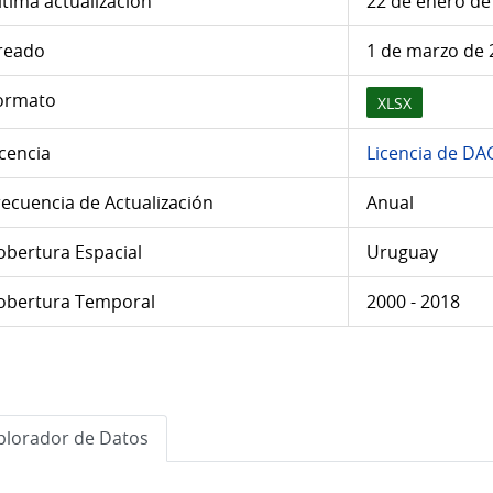
ltima actualización
22 de enero de
reado
1 de marzo de 
ormato
XLSX
icencia
Licencia de DA
recuencia de Actualización
Anual
obertura Espacial
Uruguay
obertura Temporal
2000 - 2018
plorador de Datos