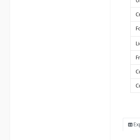
Ú
C
F
L
F
C
C
Ex