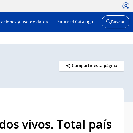
Usua
Menú
Sobre el Catálogo
caciones y uso de datos
Buscar
de
Abrir
buscador
navega
y
Compartir esta página
os vivos. Total país