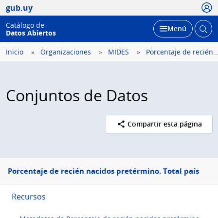
Usua
gub.uy
Catálogo de
Abrir
Desplegar
Menú
Datos Abiertos
busc
Inicio
Organizaciones
MIDES
Porcentaje de recién..
Conjuntos de Datos
Compartir esta página
Menú
Porcentaje de recién nacidos pretérmino. Total país
lateral
Recursos