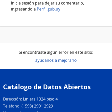
Inicie sesión para dejar su comentario,
ingresando a
Perfil.gub.uy
Si encontraste algún error en este sitio:
ayúdanos a mejorarlo
Pie
de
Catálogo de Datos Abiertos
página
Dirección:
Liniers 1324 piso 4
Teléfono:
(+598) 2901 2929