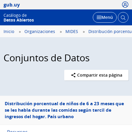
Usua
gub.uy
Catálogo de
Abrir
Desplegar
Menú
Datos Abiertos
busc
Inicio
Organizaciones
MIDES
Distribución porcentua
Conjuntos de Datos
Compartir esta página
Menú
Distribución porcentual de niños de 6 a 23 meses que
lateral
se les habla durante las comidas según tercil de
ingresos del hogar. País urbano