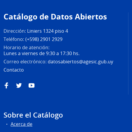
Pie
de
Catálogo de Datos Abiertos
página
Dirección:
Liniers 1324 piso 4
Teléfono:
(+598) 2901 2929
Horario de atención:
Lunes a viernes de 9:30 a 17:30 hs.
Correo electrónico:
datosabiertos@agesic.gub.uy
Contacto
Facebook
Twitter
YouTube
Sobre el Catálogo
Acerca de