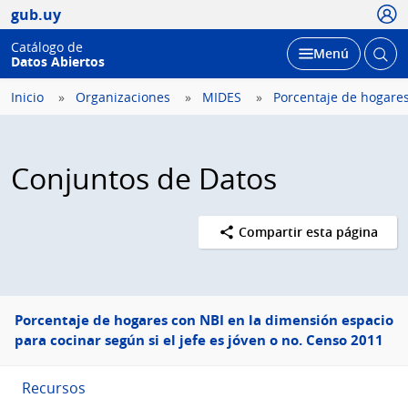
Usua
gub.uy
Catálogo de
Abrir
Desplegar
Menú
Datos Abiertos
busc
Inicio
Organizaciones
MIDES
Porcentaje de hogares
Conjuntos de Datos
Compartir esta página
Menú
Porcentaje de hogares con NBI en la dimensión espacio
lateral
para cocinar según si el jefe es jóven o no. Censo 2011
Recursos