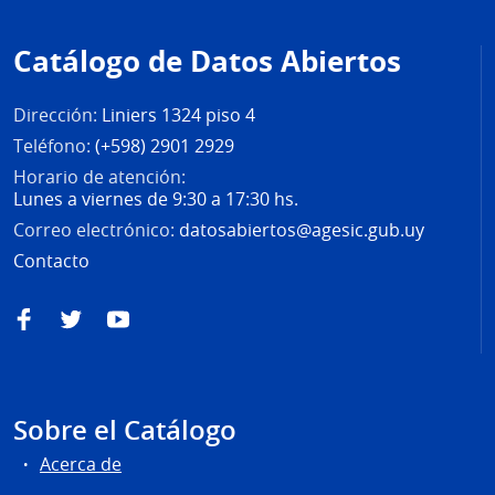
Pie
de
Catálogo de Datos Abiertos
página
Dirección:
Liniers 1324 piso 4
Teléfono:
(+598) 2901 2929
Horario de atención:
Lunes a viernes de 9:30 a 17:30 hs.
Correo electrónico:
datosabiertos@agesic.gub.uy
Contacto
Facebook
Twitter
YouTube
Sobre el Catálogo
Acerca de