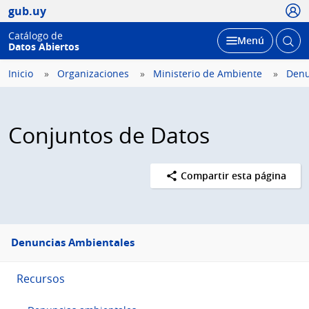
Usua
gub.uy
Catálogo de
Abrir
Desplegar
Menú
Datos Abiertos
busc
Inicio
Organizaciones
Ministerio de Ambiente
Denu
Conjuntos de Datos
Compartir esta página
Menú
Denuncias Ambientales
lateral
Recursos