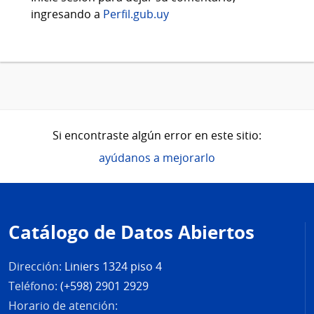
ingresando a
Perfil.gub.uy
Si encontraste algún error en este sitio:
ayúdanos a mejorarlo
Pie
de
Catálogo de Datos Abiertos
página
Dirección:
Liniers 1324 piso 4
Teléfono:
(+598) 2901 2929
Horario de atención: