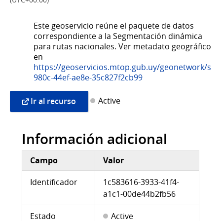
(UTC+00:00)
Este geoservicio reúne el paquete de datos
correspondiente a la Segmentación dinámica
para rutas nacionales. Ver metadato geográfico
en
https://geoservicios.mtop.gub.uy/geonetwork/srv
980c-44ef-ae8e-35c827f2cb99
Active
Ir al recurso
Información adicional
Campo
Valor
Información adicional
Identificador
1c583616-3933-41f4-
a1c1-00de44b2fb56
Estado
Active