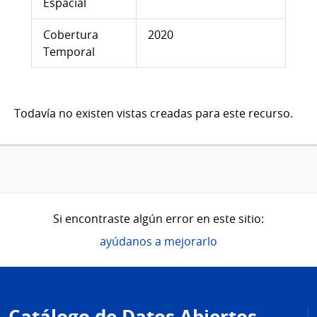
Espacial
Cobertura
2020
Temporal
Todavía no existen vistas creadas para este recurso.
Si encontraste algún error en este sitio:
ayúdanos a mejorarlo
Pie
de
Catálogo de Datos Abiertos