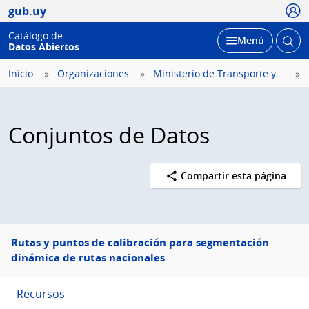
Usua
gub.uy
Catálogo de
Abrir
Desplegar
Menú
Datos Abiertos
busc
Inicio
Organizaciones
Ministerio de Transporte y...
Conjuntos de Datos
Compartir esta página
Menú
Rutas y puntos de calibración para segmentación
lateral
dinámica de rutas nacionales
Recursos