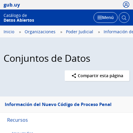
Usua
gub.uy
Catálogo de
Abrir
Desplegar
Menú
Datos Abiertos
busc
Inicio
Organizaciones
Poder Judicial
Información de
Conjuntos de Datos
Compartir esta página
Menú
Información del Nuevo Código de Proceso Penal
lateral
Recursos