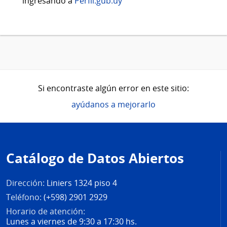
ingresando a
Perfil.gub.uy
Si encontraste algún error en este sitio:
ayúdanos a mejorarlo
Pie
de
Catálogo de Datos Abiertos
página
Dirección:
Liniers 1324 piso 4
Teléfono:
(+598) 2901 2929
Horario de atención:
Lunes a viernes de 9:30 a 17:30 hs.