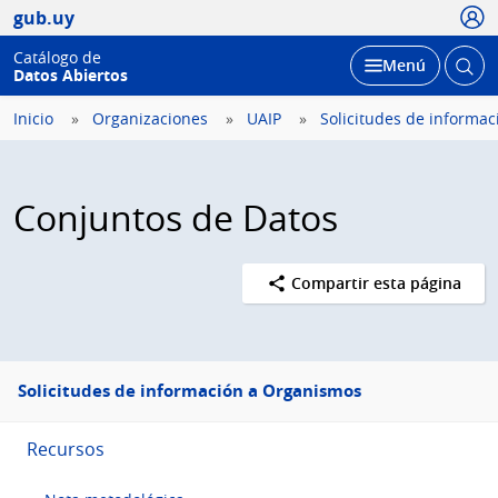
Usua
gub.uy
Catálogo de
Abrir
Desplegar
Menú
Datos Abiertos
busc
Inicio
Organizaciones
UAIP
Solicitudes de informaci
Conjuntos de Datos
Compartir esta página
Menú
Solicitudes de información a Organismos
lateral
Recursos