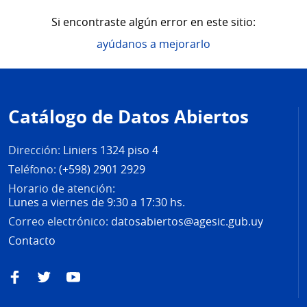
Si encontraste algún error en este sitio:
ayúdanos a mejorarlo
Pie
de
Catálogo de Datos Abiertos
página
Dirección:
Liniers 1324 piso 4
Teléfono:
(+598) 2901 2929
Horario de atención:
Lunes a viernes de 9:30 a 17:30 hs.
Correo electrónico:
datosabiertos@agesic.gub.uy
Contacto
Facebook
Twitter
YouTube