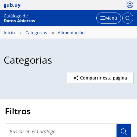
Usua
gub.uy
Catálogo de
Abrir
Desplegar
Menú
Datos Abiertos
busc
Inicio
Categorias
Alimentación
Categorias
Compartir esta página
Filtros
Buscar
en