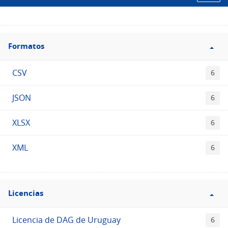
Filtro
Formatos
Formatos
CSV
6
JSON
6
XLSX
6
XML
6
Filtro
Licencias
Licencias
Licencia de DAG de Uruguay
6