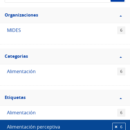
el
Filtro
Catálogo
Organizaciones
Organizaciones
MIDES
6
Filtro
Categorias
Categorias
Alimentación
6
Filtro
Etiquetas
Etiquetas
Alimentación
6
Alimentación perceptiva
6