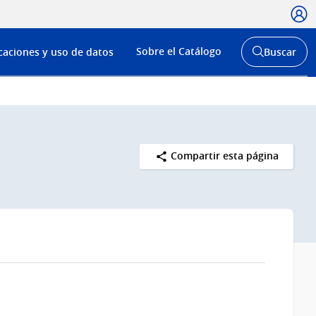
Usua
Menú
Sobre el Catálogo
caciones y uso de datos
Buscar
de
Abrir
buscador
navega
y
Compartir esta página