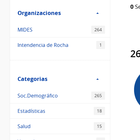
Filtro
Catálogo
0
Se
Organizaciones
Organizaciones
MIDES
264
Intendencia de Rocha
1
26
Filtro
Categorias
Categorias
Soc.Demográfico
265
Estadísticas
18
Salud
15