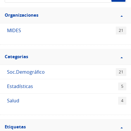
el
Filtro
Catálogo
Organizaciones
Organizaciones
MIDES
21
Filtro
Categorias
Categorias
Soc.Demográfico
21
Estadísticas
5
Salud
4
Filtro
Etiquetas