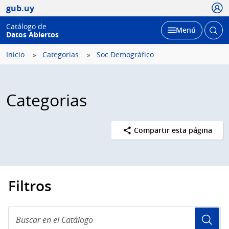
Usua
gub.uy
Catálogo de
Abrir
Desplegar
Menú
Datos Abiertos
busc
Inicio
Categorias
Soc.Demográfico
Categorias
Compartir esta página
Filtros
Buscar
en