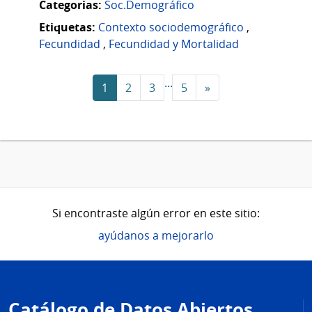
Categorias:
Soc.Demográfico
Etiquetas:
Contexto sociodemográfico
,
Fecundidad
,
Fecundidad y Mortalidad
...
1
2
3
5
»
Si encontraste algún error en este sitio:
ayúdanos a mejorarlo
Pie
de
Catálogo de Datos Abiertos