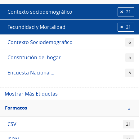
Etiquetas
Contexto sociodemográfico
21
Fecundidad y Mortalidad
21
Contexto Sociodemográfico
6
Constitución del hogar
5
Encuesta Nacional...
5
Mostrar Más Etiquetas
Filtro
Formatos
Formatos
CSV
21