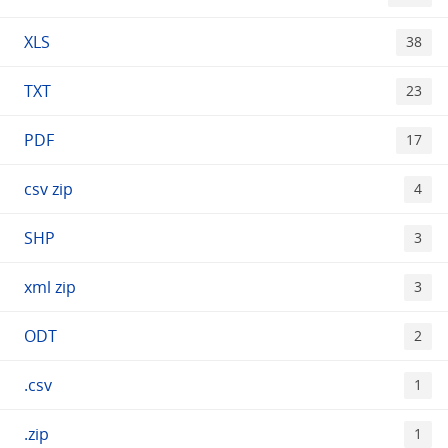
XLS
38
TXT
23
PDF
17
csv zip
4
SHP
3
xml zip
3
ODT
2
.csv
1
.zip
1