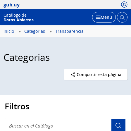
Usua
gub.uy
Catálogo de
Abrir
Desplegar
Menú
Datos Abiertos
busc
Inicio
Categorias
Transparencia
Categorias
Compartir esta página
Filtros
Buscar
en