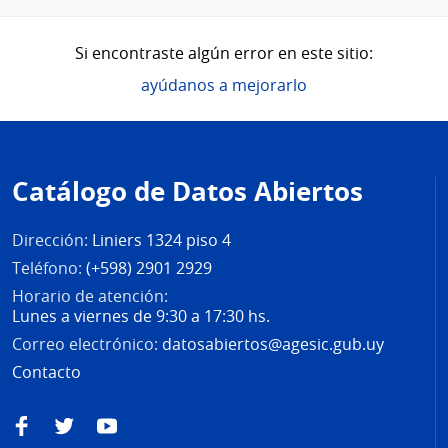
Si encontraste algún error en este sitio:
ayúdanos a mejorarlo
Pie
de
Catálogo de Datos Abiertos
página
Dirección:
Liniers 1324 piso 4
Teléfono:
(+598) 2901 2929
Horario de atención:
Lunes a viernes de 9:30 a 17:30 hs.
Correo electrónico:
datosabiertos@agesic.gub.uy
Contacto
Facebook
Twitter
YouTube