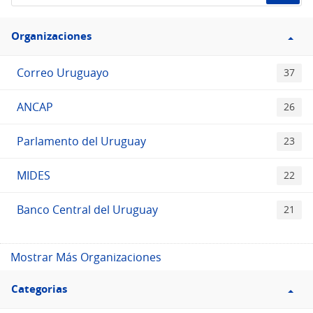
el
Filtro
Catálogo
Organizaciones
Organizaciones
Correo Uruguayo
37
ANCAP
26
Parlamento del Uruguay
23
MIDES
22
Banco Central del Uruguay
21
Mostrar Más Organizaciones
Filtro
Categorias
Categorias