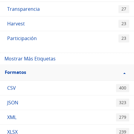
Transparencia
27
Harvest
23
Participación
23
Mostrar Más Etiquetas
Filtro
Formatos
Formatos
CSV
400
JSON
323
XML
279
XLSX
239