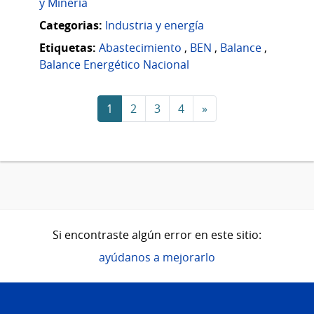
y Minería
Categorias:
Industria y energía
Etiquetas:
Abastecimiento
,
BEN
,
Balance
,
Balance Energético Nacional
1
2
3
4
»
Si encontraste algún error en este sitio:
ayúdanos a mejorarlo
Pie