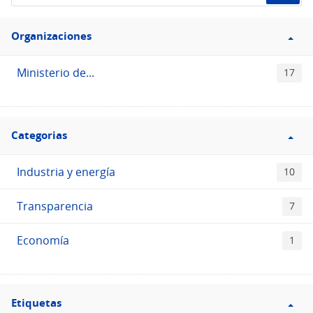
de
Filtro
datos...
Organizaciones
Organizaciones
Ministerio de...
17
Filtro
Categorias
Categorias
Industria y energía
10
Transparencia
7
Economía
1
Filtro
Etiquetas