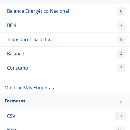
Etiquetas
Balance Energético Nacional
8
BEN
7
Transparencia activa
5
Balance
4
Consumo
3
Mostrar Más Etiquetas
Filtro
Formatos
Formatos
CSV
17