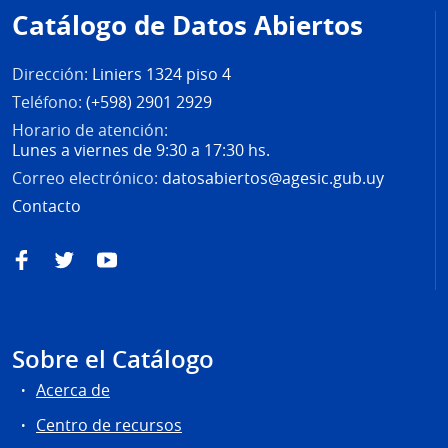
de
Catálogo de Datos Abiertos
página
Dirección:
Liniers 1324 piso 4
Teléfono:
(+598) 2901 2929
Horario de atención:
Lunes a viernes de 9:30 a 17:30 hs.
Correo electrónico:
datosabiertos@agesic.gub.uy
Contacto
Facebook
Twitter
YouTube
Sobre el Catálogo
Acerca de
Centro de recursos