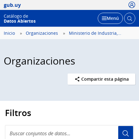
Usua
gub.uy
Catálogo de
Abrir
Desplegar
Menú
Datos Abiertos
busc
Inicio
Organizaciones
Ministerio de Industria,...
Organizaciones
Compartir esta página
Filtros
Buscar
conjuntos