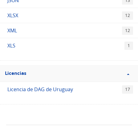
JSON
13
XLSX
12
XML
12
XLS
1
Filtro
Licencias
Licencias
Licencia de DAG de Uruguay
17