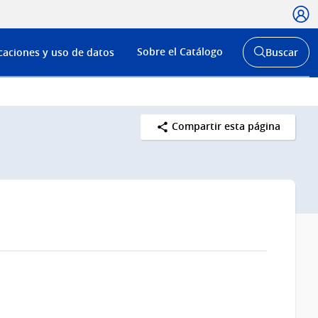
Usua
Menú
Sobre el Catálogo
caciones y uso de datos
Buscar
de
Abrir
buscador
navega
y
Compartir esta página