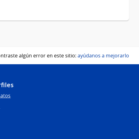
ntraste algún error en este sitio:
ayúdanos a mejorarlo
files
Datos
s