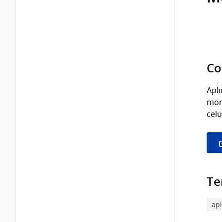
Co
Apli
mon
celu
Te
apl