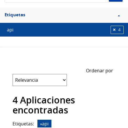
Filtro
Etiquetas
Etiquetas
api
4
Ordenar por
4 Aplicaciones
encontradas
Etiquetas:
api