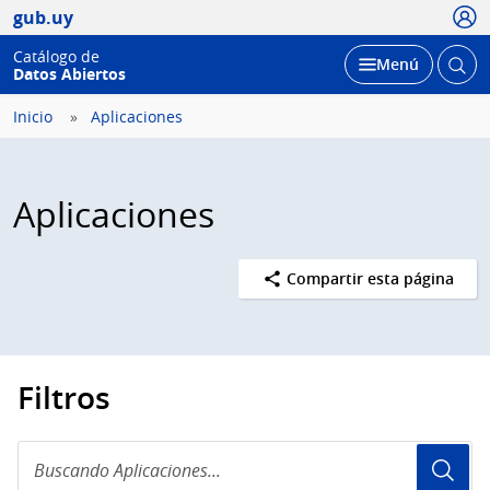
Usua
gub.uy
Catálogo de
Abrir
Desplegar
Menú
Datos Abiertos
busc
Inicio
Aplicaciones
Aplicaciones
Compartir esta página
Filtros
Buscando
Aplicaciones...