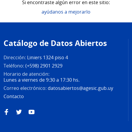
Si encontraste algún error en este sitio:
ayúdanos a mejorarlo
Pie
de
Catálogo de Datos Abiertos
página
Dirección:
Liniers 1324 piso 4
Teléfono:
(+598) 2901 2929
Horario de atención:
Lunes a viernes de 9:30 a 17:30 hs.
Correo electrónico:
datosabiertos@agesic.gub.uy
Contacto
Facebook
Twitter
YouTube