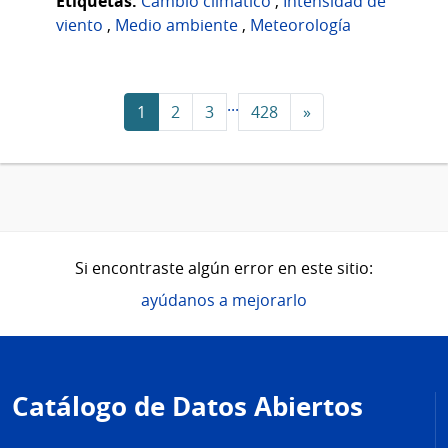
Etiquetas:
Cambio climático
,
Intensidad de
viento
,
Medio ambiente
,
Meteorología
...
1
2
3
428
»
Si encontraste algún error en este sitio:
ayúdanos a mejorarlo
Pie
de
Catálogo de Datos Abiertos
página