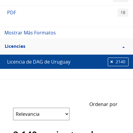
PDF
18
Mostrar Más Formatos
Filtro
Licencias
Licencias
Licencia de DAG de Uruguay
2140
Ordenar por