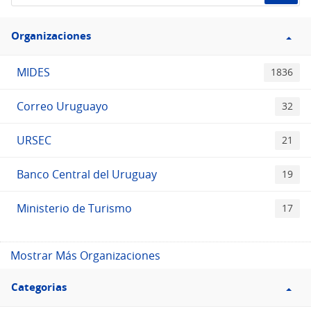
de
Filtro
datos...
Organizaciones
Organizaciones
MIDES
1836
Correo Uruguayo
32
URSEC
21
Banco Central del Uruguay
19
Ministerio de Turismo
17
Mostrar Más Organizaciones
Filtro
Categorias
Categorias