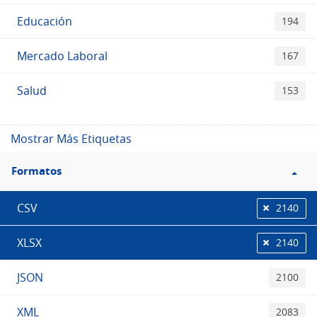
Educación
194
Mercado Laboral
167
Salud
153
Mostrar Más Etiquetas
Filtro
Formatos
Formatos
CSV
2140
XLSX
2140
JSON
2100
XML
2083