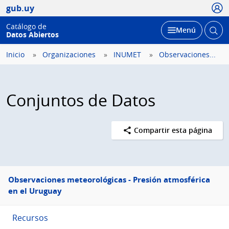
Usua
gub.uy
Catálogo de
Abrir
Desplegar
Menú
Datos Abiertos
busc
Inicio
Organizaciones
INUMET
Observaciones...
Conjuntos de Datos
Compartir esta página
Menú
Observaciones meteorológicas - Presión atmosférica
lateral
en el Uruguay
Recursos