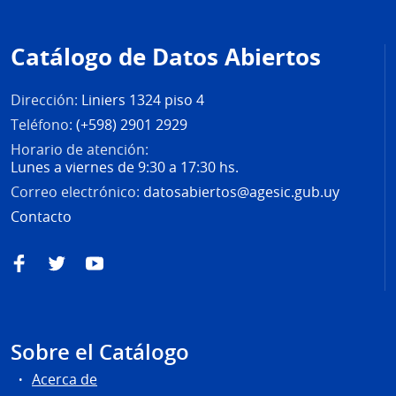
Pie
de
Catálogo de Datos Abiertos
página
Dirección:
Liniers 1324 piso 4
Teléfono:
(+598) 2901 2929
Horario de atención:
Lunes a viernes de 9:30 a 17:30 hs.
Correo electrónico:
datosabiertos@agesic.gub.uy
Contacto
Facebook
Twitter
YouTube
Sobre el Catálogo
Acerca de