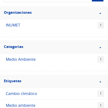
de
Filtro
datos...
Organizaciones
Organizaciones
INUMET
1
Filtro
Categorias
Categorias
Medio Ambiente
1
Filtro
Etiquetas
Etiquetas
Cambio climático
1
Medio ambiente
1