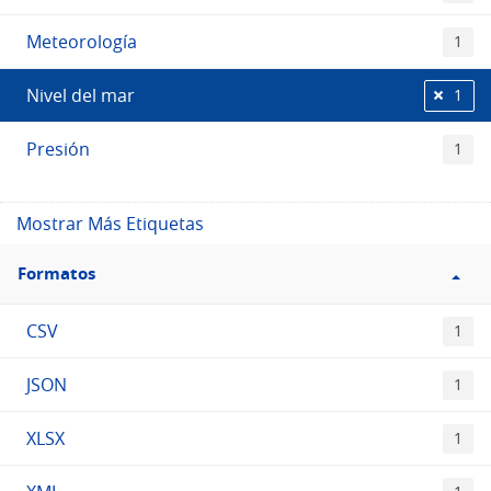
Meteorología
1
Nivel del mar
1
Presión
1
Mostrar Más Etiquetas
Filtro
Formatos
Formatos
CSV
1
JSON
1
XLSX
1