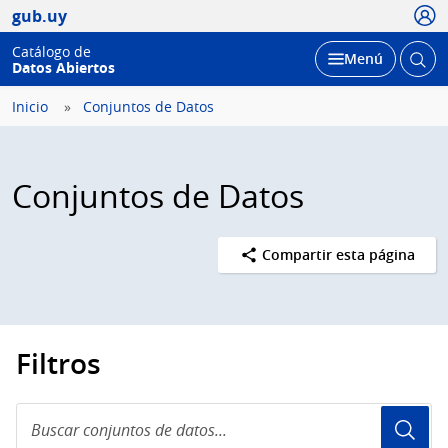
Usua
gub.uy
Catálogo de
Abrir
Desplegar
Menú
Datos Abiertos
busc
Inicio
Conjuntos de Datos
Conjuntos de Datos
Compartir esta página
Filtros
Buscar
conjuntos