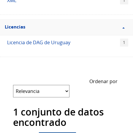
XML
1
Filtro
Licencias
Licencias
Licencia de DAG de Uruguay
1
Ordenar por
1 conjunto de datos
encontrado