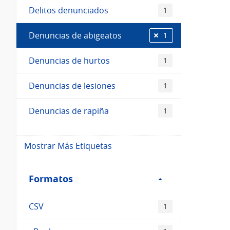
Delitos denunciados
1
Denuncias de abigeatos
1
Denuncias de hurtos
1
Denuncias de lesiones
1
Denuncias de rapiña
1
Mostrar Más Etiquetas
Filtro
Formatos
Formatos
CSV
1