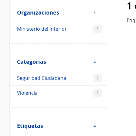
Filtro
datos...
1
Organizaciones
Organizaciones
Etiq
Ministerio del Interior
1
Filtro
Categorias
Categorias
Seguridad Ciudadana
1
Violencia
1
Filtro
Etiquetas
Etiquetas