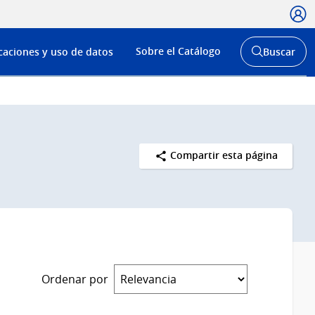
Usua
Menú
Sobre el Catálogo
caciones y uso de datos
Buscar
de
Abrir
buscador
navega
y
Compartir esta página
Ordenar por