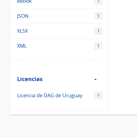
eBook
1
JSON
1
XLSX
1
XML
1
Filtro
Licencias
Licencias
Licencia de DAG de Uruguay
1