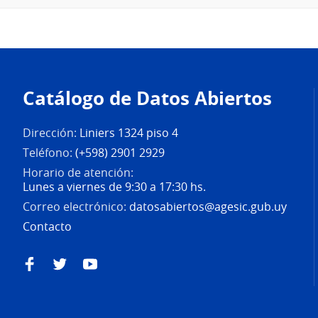
Pie
de
Catálogo de Datos Abiertos
página
Dirección:
Liniers 1324 piso 4
Teléfono:
(+598) 2901 2929
Horario de atención:
Lunes a viernes de 9:30 a 17:30 hs.
Correo electrónico:
datosabiertos@agesic.gub.uy
Contacto
Facebook
Twitter
YouTube