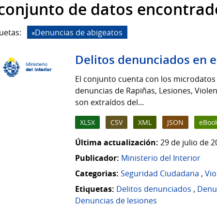
 conjunto de datos encontrad
uetas:
Denuncias de abigeatos
Delitos denunciados en 
El conjunto cuenta con los microdato
denuncias de Rapiñas, Lesiones, Violen
son extraídos del...
XLSX
CSV
XML
JSON
eBoo
Última actualización:
29 de julio de 
Publicador:
Ministerio del Interior
Categorias:
Seguridad Ciudadana
,
Vio
Etiquetas:
Delitos denunciados
,
Denu
Denuncias de lesiones