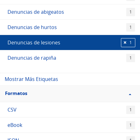
Denuncias de abigeatos
1
Denuncias de hurtos
1
Denuncias de lesiones
1
Denuncias de rapiña
1
Mostrar Más Etiquetas
Filtro
Formatos
Formatos
CSV
1
eBook
1