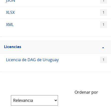
JSON
1
XLSX
1
XML
1
Filtro
Licencias
Licencias
Licencia de DAG de Uruguay
1
Ordenar por