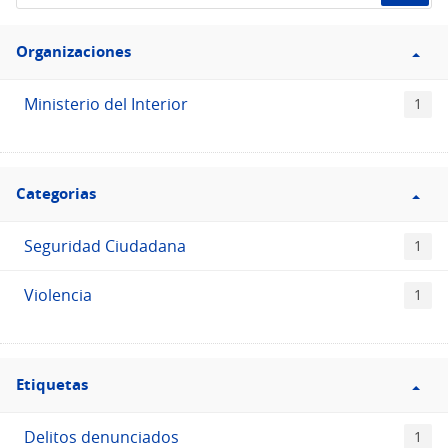
de
Filtro
datos...
Organizaciones
Organizaciones
Ministerio del Interior
1
Filtro
Categorias
Categorias
Seguridad Ciudadana
1
Violencia
1
Filtro
Etiquetas
Etiquetas
Delitos denunciados
1