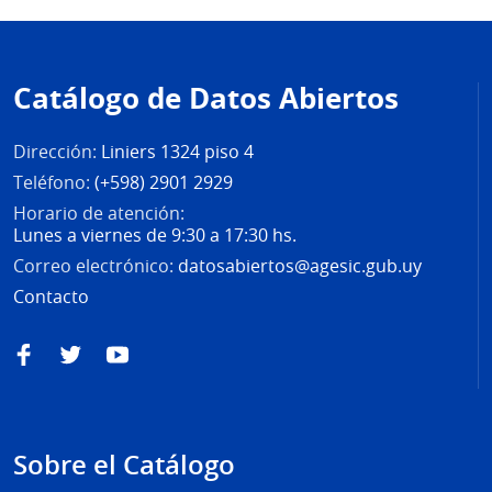
Pie
de
Catálogo de Datos Abiertos
página
Dirección:
Liniers 1324 piso 4
Teléfono:
(+598) 2901 2929
Horario de atención:
Lunes a viernes de 9:30 a 17:30 hs.
Correo electrónico:
datosabiertos@agesic.gub.uy
Contacto
Facebook
Twitter
YouTube
Sobre el Catálogo