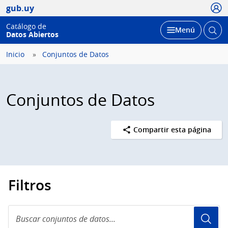
Usua
gub.uy
Catálogo de
Abrir
Desplegar
Menú
Datos Abiertos
busc
Inicio
Conjuntos de Datos
Conjuntos de Datos
Compartir esta página
Filtros
Buscar
conjuntos