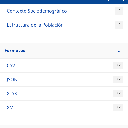
Contexto Sociodemográfico
2
Estructura de la Población
2
Filtro
Formatos
Formatos
CSV
77
JSON
77
XLSX
77
XML
77