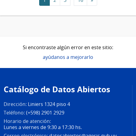
1
2
3
16
»
Si encontraste algún error en este sitio:
ayúdanos a mejorarlo
Pie
de
Catálogo de Datos Abiertos
página
Dirección:
Liniers 1324 piso 4
Teléfono:
(+598) 2901 2929
Horario de atención:
Lunes a viernes de 9:30 a 17:30 hs.
Correo electrónico:
datosabiertos@agesic.gub.uy