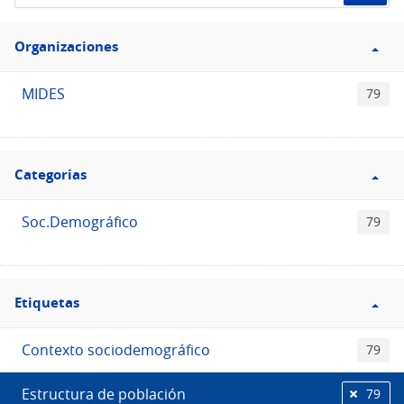
de
Filtro
datos...
Organizaciones
Organizaciones
MIDES
79
Filtro
Categorias
Categorias
Soc.Demográfico
79
Filtro
Etiquetas
Etiquetas
Contexto sociodemográfico
79
Estructura de población
79