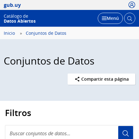
Usua
gub.uy
Catálogo de
Abrir
Desplegar
Menú
Datos Abiertos
busc
Inicio
Conjuntos de Datos
Conjuntos de Datos
Compartir esta página
Filtros
Buscar
conjuntos