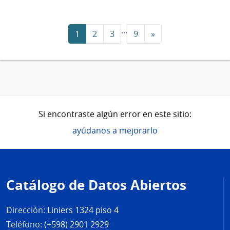
...
1
2
3
9
»
Si encontraste algún error en este sitio:
ayúdanos a mejorarlo
Pie
de
Catálogo de Datos Abiertos
página
Dirección:
Liniers 1324 piso 4
Teléfono:
(+598) 2901 2929