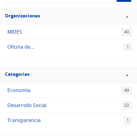
de
Filtro
datos...
Organizaciones
Organizaciones
MIDES
40
Oficina de...
1
Filtro
Categorias
Categorias
Economía
40
Desarrollo Social
22
Transparencia
1