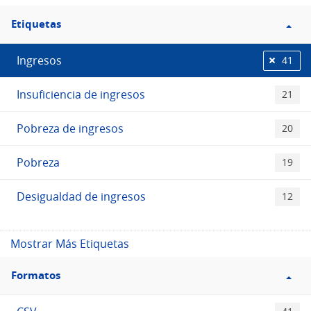
Filtro
Etiquetas
Etiquetas
Ingresos
41
Insuficiencia de ingresos
21
Pobreza de ingresos
20
Pobreza
19
Desigualdad de ingresos
12
Mostrar Más Etiquetas
Filtro
Formatos
Formatos