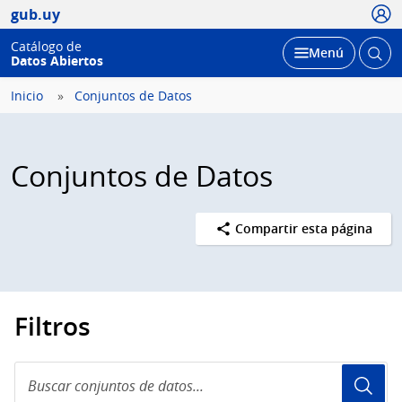
Usua
gub.uy
Catálogo de
Abrir
Desplegar
Menú
Datos Abiertos
busc
Inicio
Conjuntos de Datos
Conjuntos de Datos
Compartir esta página
Filtros
Buscar
conjuntos