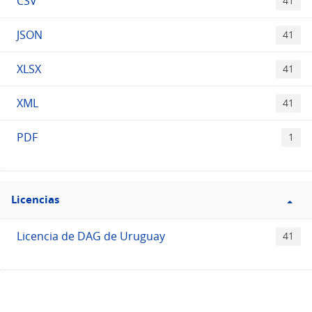
CSV
41
JSON
41
XLSX
41
XML
41
PDF
1
Filtro
Licencias
Licencias
Licencia de DAG de Uruguay
41