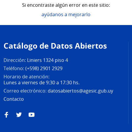
Si encontraste algún error en este sitio:
ayúdanos a mejorarlo
Pie
de
Catálogo de Datos Abiertos
página
Dirección:
Liniers 1324 piso 4
Teléfono:
(+598) 2901 2929
Horario de atención:
Lunes a viernes de 9:30 a 17:30 hs.
Correo electrónico:
datosabiertos@agesic.gub.uy
Contacto
Facebook
Twitter
YouTube