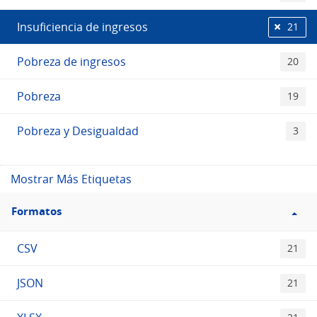
Insuficiencia de ingresos
21
Pobreza de ingresos
20
Pobreza
19
Pobreza y Desigualdad
3
Mostrar Más Etiquetas
Filtro
Formatos
Formatos
CSV
21
JSON
21