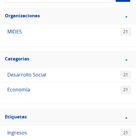
de
Filtro
datos...
Organizaciones
Organizaciones
MIDES
21
Filtro
Categorias
Categorias
Desarrollo Social
21
Economía
21
Filtro
Etiquetas
Etiquetas
Ingresos
21