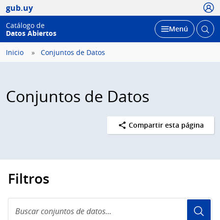
Usua
gub.uy
Catálogo de
Abrir
Desplegar
Menú
Datos Abiertos
busc
Inicio
Conjuntos de Datos
Conjuntos de Datos
Compartir esta página
Filtros
Buscar
conjuntos